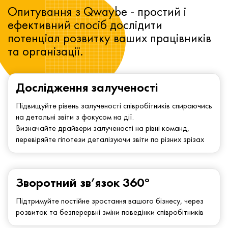
Опитування з Qwaybe - простий і
ефективний спосіб дослідити
потенціал розвитку ваших працівників
та організації.
Дослідження залученості
Підвищуйте рівень залученості співробітників спираючись
на детальні звіти з фокусом на дії.
Визначайте драйвери залученості на рівні команд,
перевіряйте гіпотези деталізуючи звіти по різних зрізах
Зворотний зв’язок 360°
Підтримуйте постійне зростання вашого бізнесу, через
розвиток та безперервні зміни поведінки співробітників