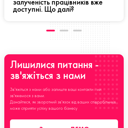
залученість працівників вже
доступні. Що далі?
Лишилися питання -
зв'яжіться з нами
Зв'яжіться з нами або залиште ваші контакти і ми
зв'яжемося з вами.
Дізнайтеся, як зворотний зв'язок від ваших співробітників
може сприяти успіху вашого бізнесу