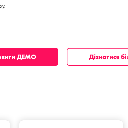
ху.
овити ДЕМО
Дізнатися б