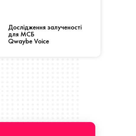
Рез
Дослідження залученості
про 
для МСБ
прац
Qwaybe Voice
Що 