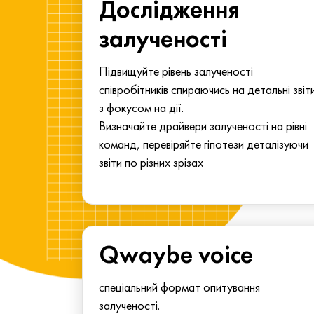
ма для
Дослідження
у
залученості
алу.
Підвищуйте рівень залученості
співробітників спираючись на детальні звіт
з фокусом на дії.
Визначайте драйвери залученості на рівні
команд, перевіряйте гіпотези деталізуючи
звіти по різних зрізах
Qwaybe voice
спеціальний формат опитування
залученості.