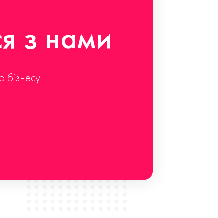
ся з нами
о бізнесу