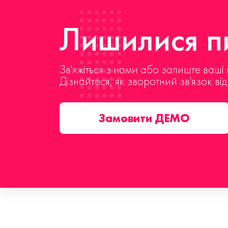
Лишилися пи
Зв'яжіться з нами або залиште ваші 
Дізнайтеся, як зворотний зв'язок ві
Замовити ДЕМО