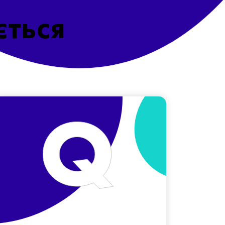
ється