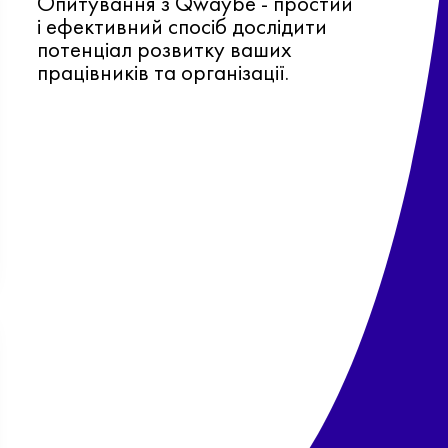
Опитування з Qwaybe - простий
і ефективний спосіб дослідити
потенціал розвитку ваших
працівників та організації.
Ф
о
в