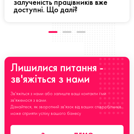
залученість працівників вже
доступні. Що далі?
Лишилися питання -
зв'яжіться з нами
Зв'яжіться з нами або залиште ваші контакти і ми
зв'яжемося з вами.
Дізнайтеся, як зворотний зв'язок від ваших співробітників
може сприяти успіху вашого бізнесу