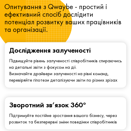
Опитування з Qwaybe - простий і
ефективний спосіб дослідити
потенціал розвитку ваших працівників
та організації.
Дослідження залученості
Підвищуйте рівень залученості співробітників спираючись
на детальні звіти з фокусом на дії.
Визначайте драйвери залученості на рівні команд,
перевіряйте гіпотези деталізуючи звіти по різних зрізах
Зворотний зв’язок 360°
Підтримуйте постійне зростання вашого бізнесу, через
розвиток та безперервні зміни поведінки співробітників