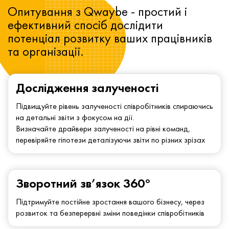
Опитування з Qwaybe - простий і
ефективний спосіб дослідити
потенціал розвитку ваших працівників
та організації.
Дослідження залученості
Підвищуйте рівень залученості співробітників спираючись
на детальні звіти з фокусом на дії.
Визначайте драйвери залученості на рівні команд,
перевіряйте гіпотези деталізуючи звіти по різних зрізах
Зворотний зв’язок 360°
Підтримуйте постійне зростання вашого бізнесу, через
розвиток та безперервні зміни поведінки співробітників