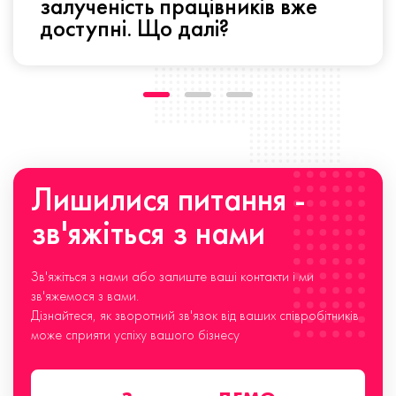
залученість працівників вже
доступні. Що далі?
Лишилися питання -
зв'яжіться з нами
Зв'яжіться з нами або залиште ваші контакти і ми
зв'яжемося з вами.
Дізнайтеся, як зворотний зв'язок від ваших співробітників
може сприяти успіху вашого бізнесу