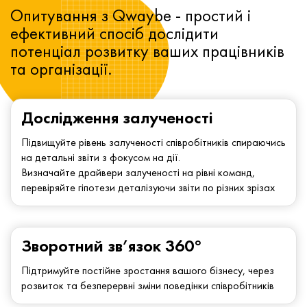
Опитування з Qwaybe - простий і
ефективний спосіб дослідити
потенціал розвитку ваших працівників
та організації.
Дослідження залученості
Підвищуйте рівень залученості співробітників спираючись
на детальні звіти з фокусом на дії.
Визначайте драйвери залученості на рівні команд,
перевіряйте гіпотези деталізуючи звіти по різних зрізах
Зворотний зв’язок 360°
Підтримуйте постійне зростання вашого бізнесу, через
розвиток та безперервні зміни поведінки співробітників