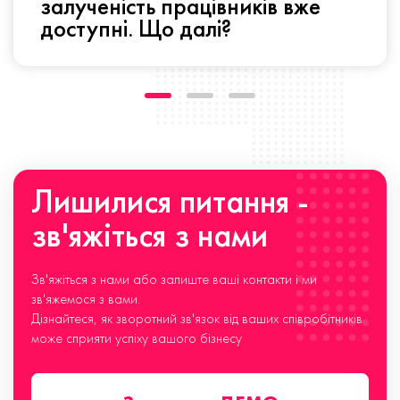
залученість працівників вже
доступні. Що далі?
Лишилися питання -
зв'яжіться з нами
Зв'яжіться з нами або залиште ваші контакти і ми
зв'яжемося з вами.
Дізнайтеся, як зворотний зв'язок від ваших співробітників
може сприяти успіху вашого бізнесу