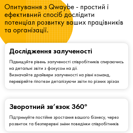
Опитування з Qwaybe - простий і
ефективний спосіб дослідити
потенціал розвитку ваших працівників
та організації.
Дослідження залученості
Підвищуйте рівень залученості співробітників спираючись
на детальні звіти з фокусом на дії.
Визначайте драйвери залученості на рівні команд,
перевіряйте гіпотези деталізуючи звіти по різних зрізах
Зворотний зв’язок 360°
Підтримуйте постійне зростання вашого бізнесу, через
розвиток та безперервні зміни поведінки співробітників