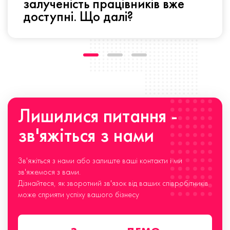
залученість працівників вже
доступні. Що далі?
Лишилися питання -
зв'яжіться з нами
Зв'яжіться з нами або залиште ваші контакти і ми
зв'яжемося з вами.
Дізнайтеся, як зворотний зв'язок від ваших співробітників
може сприяти успіху вашого бізнесу