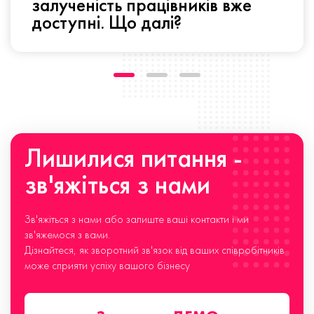
залученість працівників вже
доступні. Що далі?
Лишилися питання -
зв'яжіться з нами
Зв'яжіться з нами або залиште ваші контакти і ми
зв'яжемося з вами.
Дізнайтеся, як зворотний зв'язок від ваших співробітників
може сприяти успіху вашого бізнесу