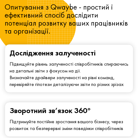
Опитування з Qwaybe - простий і
ефективний спосіб дослідити
потенціал розвитку ваших працівників
та організації.
Дослідження залученості
Підвищуйте рівень залученості співробітників спираючись
на детальні звіти з фокусом на дії.
Визначайте драйвери залученості на рівні команд,
перевіряйте гіпотези деталізуючи звіти по різних зрізах
Зворотний зв’язок 360°
Підтримуйте постійне зростання вашого бізнесу, через
розвиток та безперервні зміни поведінки співробітників