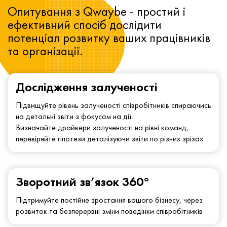
Опитування з Qwaybe - простий і
ефективний спосіб дослідити
потенціал розвитку ваших працівників
та організації.
Дослідження залученості
Підвищуйте рівень залученості співробітників спираючись
на детальні звіти з фокусом на дії.
Визначайте драйвери залученості на рівні команд,
перевіряйте гіпотези деталізуючи звіти по різних зрізах
Зворотний зв’язок 360°
Підтримуйте постійне зростання вашого бізнесу, через
розвиток та безперервні зміни поведінки співробітників