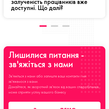
залученість працівників вже
доступні. Що далі?
Лишилися питання -
зв'яжіться з нами
Зв'яжіться з нами або залиште ваші контакти і ми
зв'яжемося з вами.
Дізнайтеся, як зворотний зв'язок від ваших співробітників
може сприяти успіху вашого бізнесу