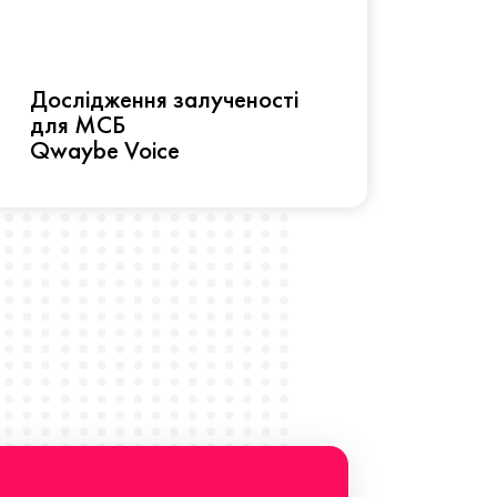
Рез
Дослідження залученості
про 
для МСБ
прац
Qwaybe Voice
Що 