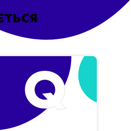
ється