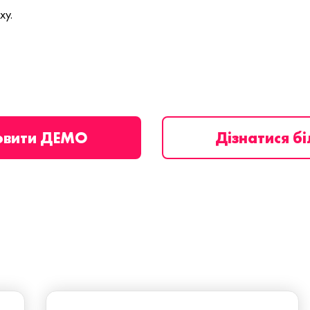
ху.
овити ДЕМО
Дізнатися б