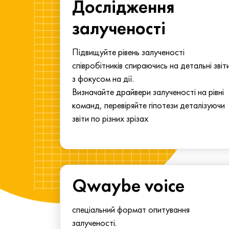
ма для
Дослідження
у
залученості
алу.
Підвищуйте рівень залученості
співробітників спираючись на детальні звіт
з фокусом на дії.
Визначайте драйвери залученості на рівні
команд, перевіряйте гіпотези деталізуючи
звіти по різних зрізах
Qwaybe voice
спеціальний формат опитування
залученості.