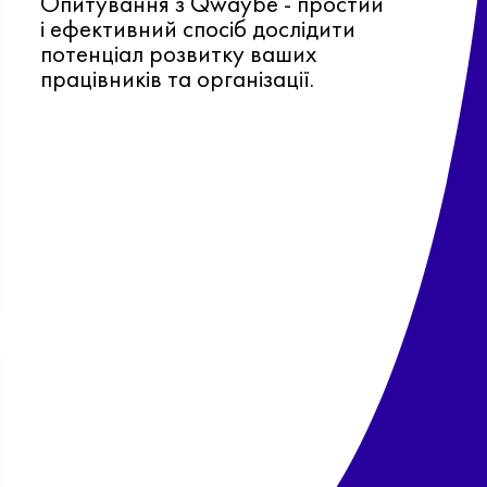
Опитування з Qwaybe - простий
і ефективний спосіб дослідити
потенціал розвитку ваших
працівників та організації.
Ф
о
в