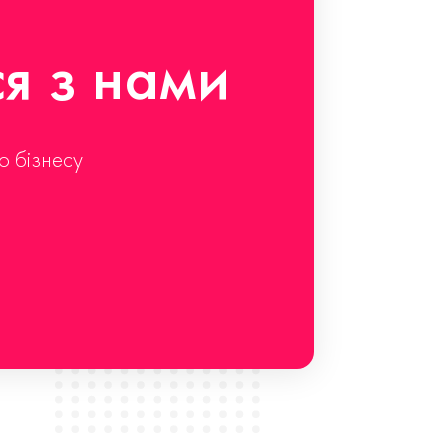
ся з нами
о бізнесу