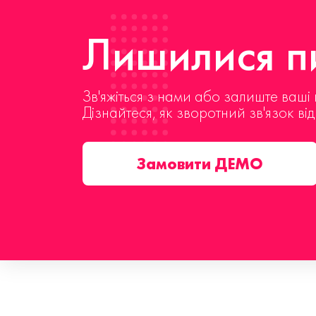
Лишилися пи
Зв'яжіться з нами або залиште ваші 
Дізнайтеся, як зворотний зв'язок ві
Замовити ДЕМО