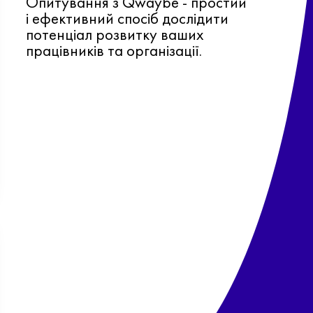
Опитування з Qwaybe - простий
і ефективний спосіб дослідити
потенціал розвитку ваших
працівників та організації.
Ф
о
в