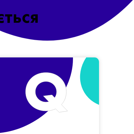
ється