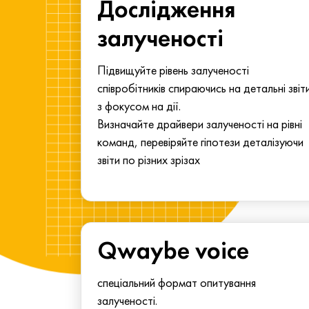
ма для
Дослідження
у
залученості
алу.
Підвищуйте рівень залученості
співробітників спираючись на детальні звіт
з фокусом на дії.
Визначайте драйвери залученості на рівні
команд, перевіряйте гіпотези деталізуючи
звіти по різних зрізах
Qwaybe voice
спеціальний формат опитування
залученості.