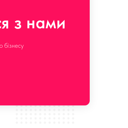
ся з нами
о бізнесу