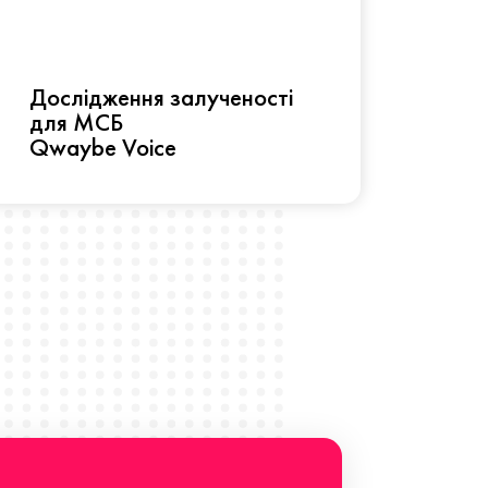
Рез
Дослідження залученості
про 
для МСБ
прац
Qwaybe Voice
Що 