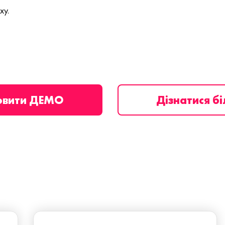
ху.
овити ДЕМО
Дізнатися б