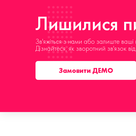
Лишилися пи
Зв'яжіться з нами або залиште ваші 
Дізнайтеся, як зворотний зв'язок ві
Замовити ДЕМО