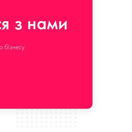
ся з нами
о бізнесу