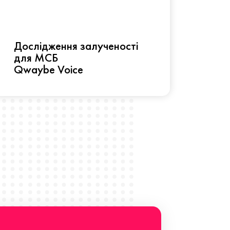
Рез
Дослідження залученості
про 
для МСБ
прац
Qwaybe Voice
Що 