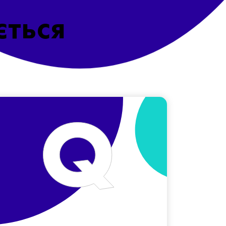
ється