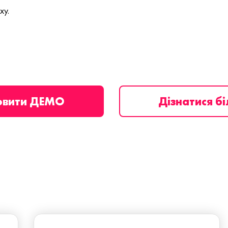
ху.
овити ДЕМО
Дізнатися б