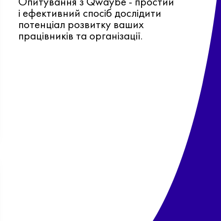
Опитування з Qwaybe - простий
і ефективний спосіб дослідити
потенціал розвитку ваших
працівників та організації.
Ф
о
в