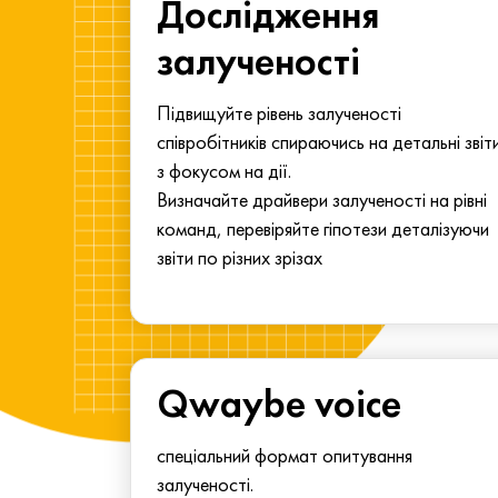
ма для
Дослідження
у
залученості
алу.
Підвищуйте рівень залученості
співробітників спираючись на детальні звіт
з фокусом на дії.
Визначайте драйвери залученості на рівні
команд, перевіряйте гіпотези деталізуючи
звіти по різних зрізах
Qwaybe voice
спеціальний формат опитування
залученості.