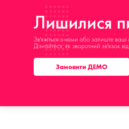
Лишилися пи
Зв'яжіться з нами або залиште ваші 
Дізнайтеся, як зворотний зв'язок ві
Замовити ДЕМО