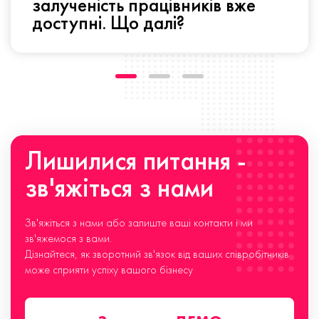
залученість працівників вже
доступні. Що далі?
Лишилися питання -
зв'яжіться з нами
Зв'яжіться з нами або залиште ваші контакти і ми
зв'яжемося з вами.
Дізнайтеся, як зворотний зв'язок від ваших співробітників
може сприяти успіху вашого бізнесу