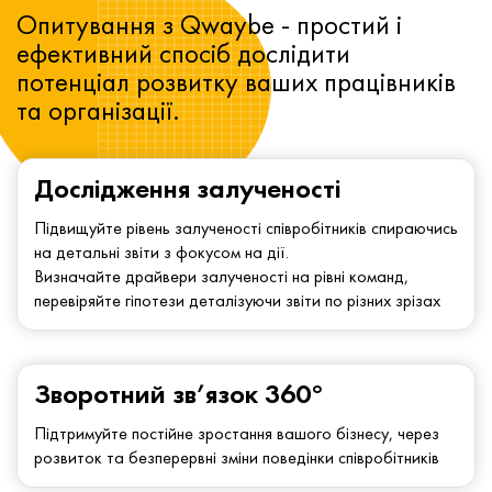
Опитування з Qwaybe - простий і
ефективний спосіб дослідити
потенціал розвитку ваших працівників
та організації.
Дослідження залученості
Підвищуйте рівень залученості співробітників спираючись
на детальні звіти з фокусом на дії.
Визначайте драйвери залученості на рівні команд,
перевіряйте гіпотези деталізуючи звіти по різних зрізах
Зворотний зв’язок 360°
Підтримуйте постійне зростання вашого бізнесу, через
розвиток та безперервні зміни поведінки співробітників