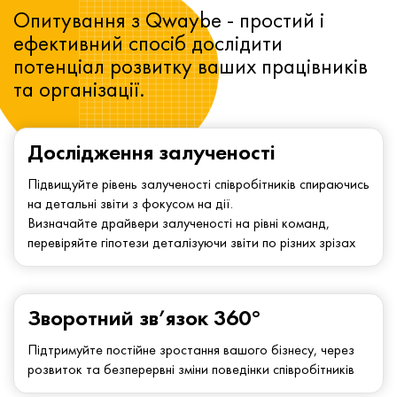
Опитування з Qwaybe - простий і
ефективний спосіб дослідити
потенціал розвитку ваших працівників
та організації.
Дослідження залученості
Підвищуйте рівень залученості співробітників спираючись
на детальні звіти з фокусом на дії.
Визначайте драйвери залученості на рівні команд,
перевіряйте гіпотези деталізуючи звіти по різних зрізах
Зворотний зв’язок 360°
Підтримуйте постійне зростання вашого бізнесу, через
розвиток та безперервні зміни поведінки співробітників