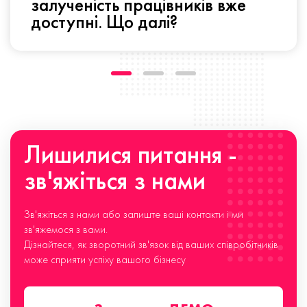
залученість працівників вже
доступні. Що далі?
Лишилися питання -
зв'яжіться з нами
Зв'яжіться з нами або залиште ваші контакти і ми
зв'яжемося з вами.
Дізнайтеся, як зворотний зв'язок від ваших співробітників
може сприяти успіху вашого бізнесу