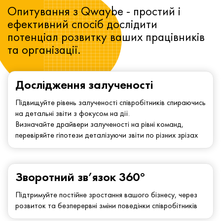
Опитування з Qwaybe - простий і
ефективний спосіб дослідити
потенціал розвитку ваших працівників
та організації.
Дослідження залученості
Підвищуйте рівень залученості співробітників спираючись
на детальні звіти з фокусом на дії.
Визначайте драйвери залученості на рівні команд,
перевіряйте гіпотези деталізуючи звіти по різних зрізах
Зворотний зв’язок 360°
Підтримуйте постійне зростання вашого бізнесу, через
розвиток та безперервні зміни поведінки співробітників