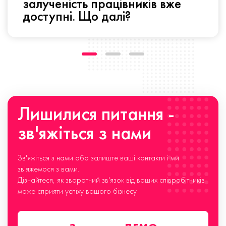
залученість працівників вже
доступні. Що далі?
Лишилися питання -
зв'яжіться з нами
Зв'яжіться з нами або залиште ваші контакти і ми
зв'яжемося з вами.
Дізнайтеся, як зворотний зв'язок від ваших співробітників
може сприяти успіху вашого бізнесу