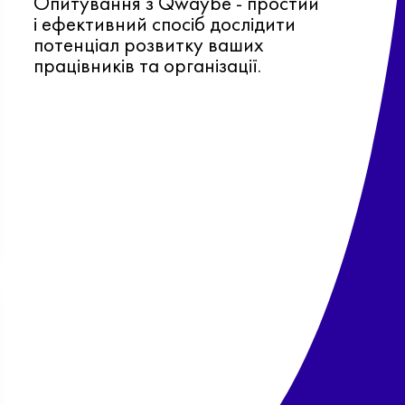
Опитування з Qwaybe - простий
і ефективний спосіб дослідити
потенціал розвитку ваших
працівників та організації.
Ф
о
в