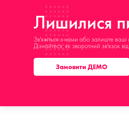
Лишилися пи
Зв'яжіться з нами або залиште ваші 
Дізнайтеся, як зворотний зв'язок ві
Замовити ДЕМО