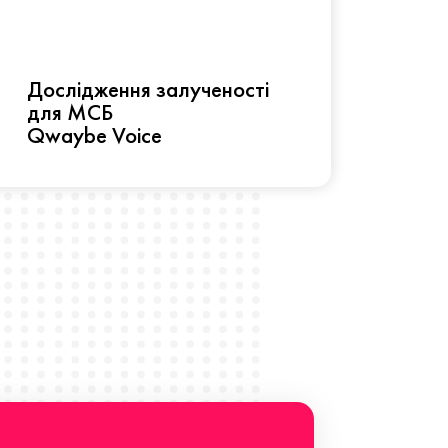
Рез
Дослідження залученості
про 
для МСБ
прац
Qwaybe Voice
Що 