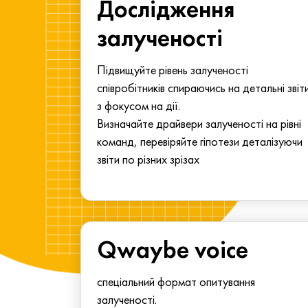
ма для
Дослідження
у
залученості
алу.
Підвищуйте рівень залученості
співробітників спираючись на детальні звіт
з фокусом на дії.
Визначайте драйвери залученості на рівні
команд, перевіряйте гіпотези деталізуючи
звіти по різних зрізах
Qwaybe voice
спеціальний формат опитування
залученості.