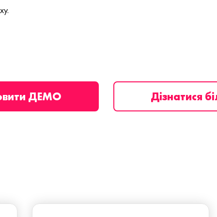
ху.
овити ДЕМО
Дізнатися б