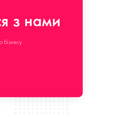
ся з нами
о бізнесу