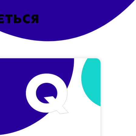
ється