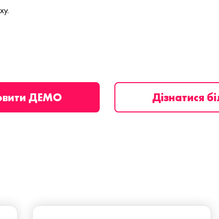
ху.
овити ДЕМО
Дізнатися б