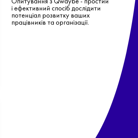
Опитування з Qwaybe - простий
і ефективний спосіб дослідити
потенціал розвитку ваших
працівників та організації.
Ф
о
в