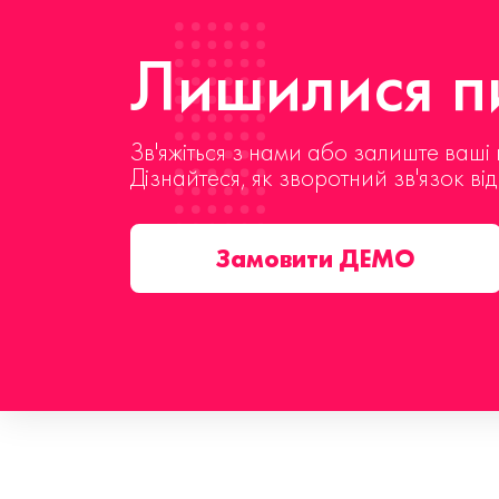
Лишилися пи
Зв'яжіться з нами або залиште ваші 
Дізнайтеся, як зворотний зв'язок ві
Замовити ДЕМО