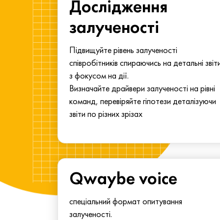
ма для
Дослідження
у
залученості
алу.
Підвищуйте рівень залученості
співробітників спираючись на детальні звіт
з фокусом на дії.
Визначайте драйвери залученості на рівні
команд, перевіряйте гіпотези деталізуючи
звіти по різних зрізах
Qwaybe voice
спеціальний формат опитування
залученості.