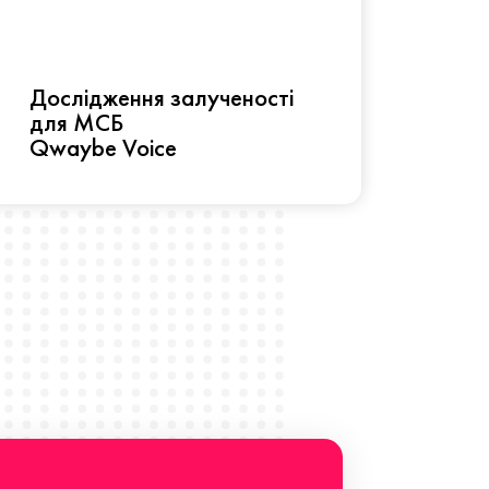
Рез
Дослідження залученості
про 
для МСБ
прац
Qwaybe Voice
Що 