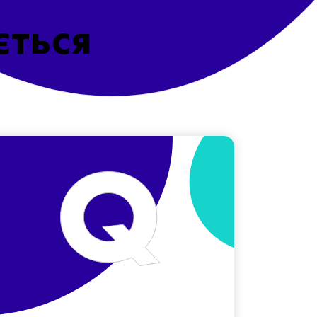
ється