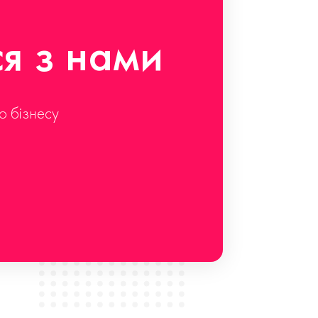
ся з нами
о бізнесу