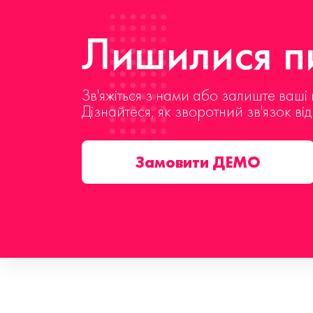
Лишилися пи
Зв'яжіться з нами або залиште ваші 
Дізнайтеся, як зворотний зв'язок ві
Замовити ДЕМО