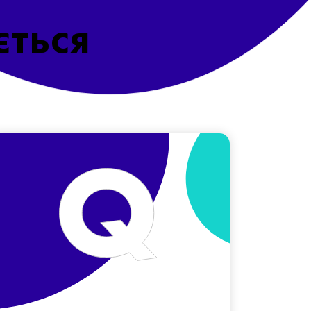
ється