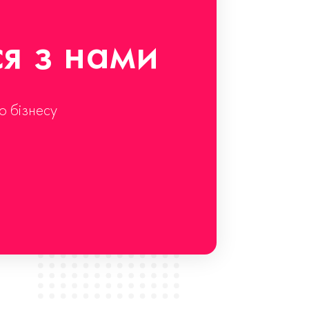
ся з нами
о бізнесу