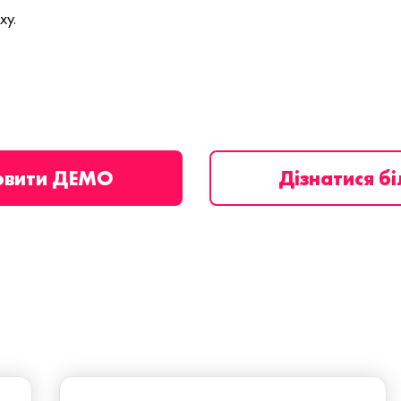
ху.
овити ДЕМО
Дізнатися б