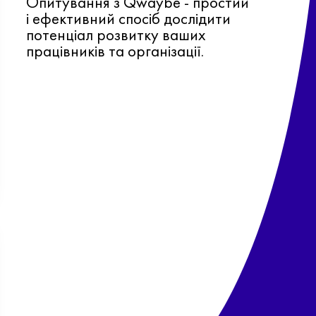
Опитування з Qwaybe - простий
і ефективний спосіб дослідити
потенціал розвитку ваших
працівників та організації.
Ф
о
в