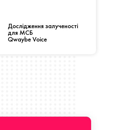
Рез
Дослідження залученості
про 
для МСБ
прац
Qwaybe Voice
Що 