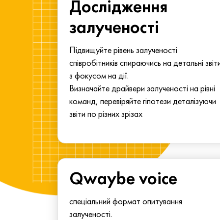
ма для
Дослідження
у
залученості
алу.
Підвищуйте рівень залученості
співробітників спираючись на детальні звіт
з фокусом на дії.
Визначайте драйвери залученості на рівні
команд, перевіряйте гіпотези деталізуючи
звіти по різних зрізах
Qwaybe voice
спеціальний формат опитування
залученості.