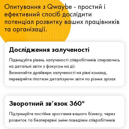
Опитування з Qwaybe - простий і
ефективний спосіб дослідити
потенціал розвитку ваших працівників
та організації.
Дослідження залученості
Підвищуйте рівень залученості співробітників спираючись
на детальні звіти з фокусом на дії.
Визначайте драйвери залученості на рівні команд,
перевіряйте гіпотези деталізуючи звіти по різних зрізах
Зворотний зв’язок 360°
Підтримуйте постійне зростання вашого бізнесу, через
розвиток та безперервні зміни поведінки співробітників