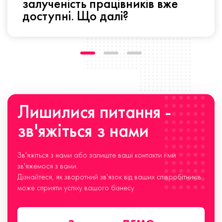
залученість працівників вже
доступні. Що далі?
Лишилися питання -
зв'яжіться з нами
Зв'яжіться з нами або залиште ваші контакти і ми
зв'яжемося з вами.
Дізнайтеся, як зворотний зв'язок від ваших співробітників
може сприяти успіху вашого бізнесу