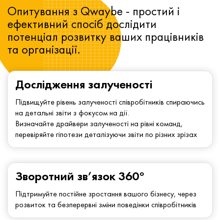
Опитування з Qwaybe - простий і
ефективний спосіб дослідити
потенціал розвитку ваших працівників
та організації.
Дослідження залученості
Підвищуйте рівень залученості співробітників спираючись
на детальні звіти з фокусом на дії.
Визначайте драйвери залученості на рівні команд,
перевіряйте гіпотези деталізуючи звіти по різних зрізах
Зворотний зв’язок 360°
Підтримуйте постійне зростання вашого бізнесу, через
розвиток та безперервні зміни поведінки співробітників