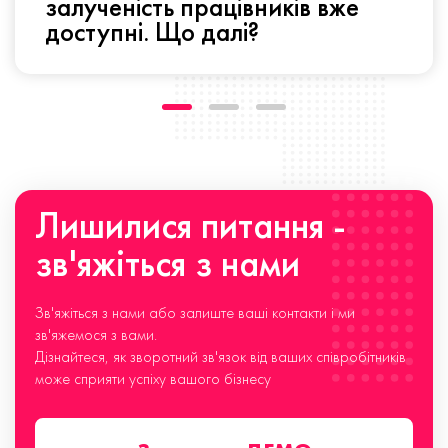
залученість працівників вже
доступні. Що далі?
Лишилися питання -
зв'яжіться з нами
Зв'яжіться з нами або залиште ваші контакти і ми
зв'яжемося з вами.
Дізнайтеся, як зворотний зв'язок від ваших співробітників
може сприяти успіху вашого бізнесу