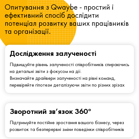
Опитування з Qwaybe - простий і
ефективний спосіб дослідити
потенціал розвитку ваших працівників
та організації.
Дослідження залученості
Підвищуйте рівень залученості співробітників спираючись
на детальні звіти з фокусом на дії.
Визначайте драйвери залученості на рівні команд,
перевіряйте гіпотези деталізуючи звіти по різних зрізах
Зворотний зв’язок 360°
Підтримуйте постійне зростання вашого бізнесу, через
розвиток та безперервні зміни поведінки співробітників