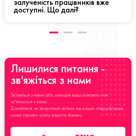
залученість працівників вже
доступні. Що далі?
Лишилися питання -
зв'яжіться з нами
Зв'яжіться з нами або залиште ваші контакти і ми
зв'яжемося з вами.
Дізнайтеся, як зворотний зв'язок від ваших співробітників
може сприяти успіху вашого бізнесу