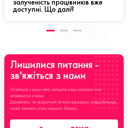
залученість працівників вже
доступні. Що далі?
Лишилися питання -
зв'яжіться з нами
Зв'яжіться з нами або залиште ваші контакти і ми
зв'яжемося з вами.
Дізнайтеся, як зворотний зв'язок від ваших співробітників
може сприяти успіху вашого бізнесу