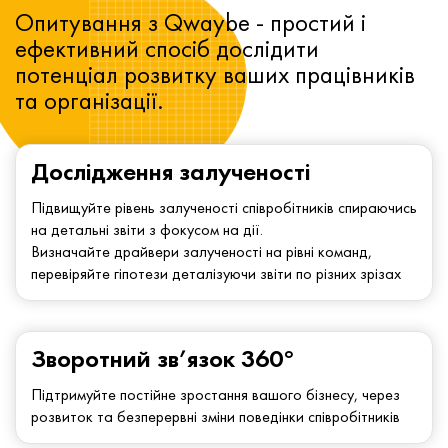
Опитування з Qwaybe - простий і
ефективний спосіб дослідити
потенціал розвитку ваших працівників
та організації.
Дослідження залученості
Підвищуйте рівень залученості співробітників спираючись
на детальні звіти з фокусом на дії.
Визначайте драйвери залученості на рівні команд,
перевіряйте гіпотези деталізуючи звіти по різних зрізах
Зворотний зв’язок 360°
Підтримуйте постійне зростання вашого бізнесу, через
розвиток та безперервні зміни поведінки співробітників