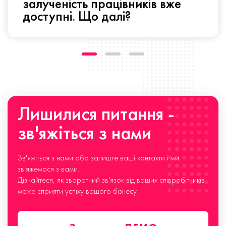
залученість працівників вже
доступні. Що далі?
Лишилися питання -
зв'яжіться з нами
Зв'яжіться з нами або залиште ваші контакти і ми
зв'яжемося з вами.
Дізнайтеся, як зворотний зв'язок від ваших співробітників
може сприяти успіху вашого бізнесу