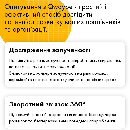
Опитування з Qwaybe - простий і
ефективний спосіб дослідити
потенціал розвитку ваших працівників
та організації.
Дослідження залученості
Підвищуйте рівень залученості співробітників спираючись
на детальні звіти з фокусом на дії.
Визначайте драйвери залученості на рівні команд,
перевіряйте гіпотези деталізуючи звіти по різних зрізах
Зворотний зв’язок 360°
Підтримуйте постійне зростання вашого бізнесу, через
розвиток та безперервні зміни поведінки співробітників