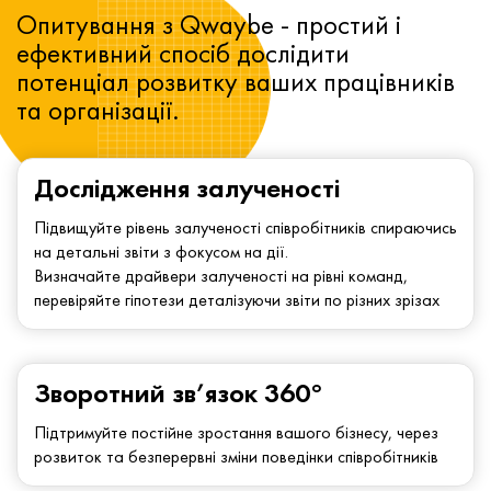
Опитування з Qwaybe - простий і
ефективний спосіб дослідити
потенціал розвитку ваших працівників
та організації.
Дослідження залученості
Підвищуйте рівень залученості співробітників спираючись
на детальні звіти з фокусом на дії.
Визначайте драйвери залученості на рівні команд,
перевіряйте гіпотези деталізуючи звіти по різних зрізах
Зворотний зв’язок 360°
Підтримуйте постійне зростання вашого бізнесу, через
розвиток та безперервні зміни поведінки співробітників