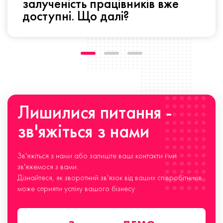
залученість працівників вже
доступні. Що далі?
Лишилися питання -
зв'яжіться з нами
Зв'яжіться з нами або залиште ваші контакти і ми
зв'яжемося з вами.
Дізнайтеся, як зворотний зв'язок від ваших співробітників
може сприяти успіху вашого бізнесу