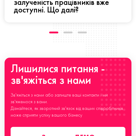
залученість працівників вже
доступні. Що далі?
Лишилися питання -
зв'яжіться з нами
Зв'яжіться з нами або залиште ваші контакти і ми
зв'яжемося з вами.
Дізнайтеся, як зворотний зв'язок від ваших співробітників
може сприяти успіху вашого бізнесу