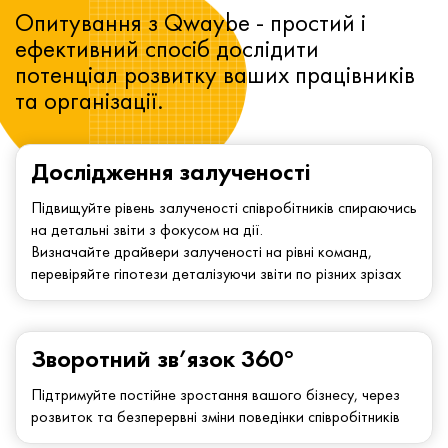
Опитування з Qwaybe - простий і
ефективний спосіб дослідити
потенціал розвитку ваших працівників
та організації.
Дослідження залученості
Підвищуйте рівень залученості співробітників спираючись
на детальні звіти з фокусом на дії.
Визначайте драйвери залученості на рівні команд,
перевіряйте гіпотези деталізуючи звіти по різних зрізах
Зворотний зв’язок 360°
Підтримуйте постійне зростання вашого бізнесу, через
розвиток та безперервні зміни поведінки співробітників