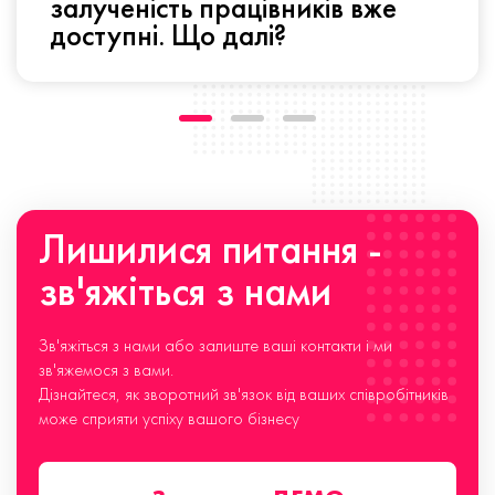
залученість працівників вже
доступні. Що далі?
Лишилися питання -
зв'яжіться з нами
Зв'яжіться з нами або залиште ваші контакти і ми
зв'яжемося з вами.
Дізнайтеся, як зворотний зв'язок від ваших співробітників
може сприяти успіху вашого бізнесу