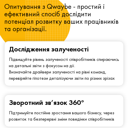
Опитування з Qwaybe - простий і
ефективний спосіб дослідити
потенціал розвитку ваших працівників
та організації.
Дослідження залученості
Підвищуйте рівень залученості співробітників спираючись
на детальні звіти з фокусом на дії.
Визначайте драйвери залученості на рівні команд,
перевіряйте гіпотези деталізуючи звіти по різних зрізах
Зворотний зв’язок 360°
Підтримуйте постійне зростання вашого бізнесу, через
розвиток та безперервні зміни поведінки співробітників