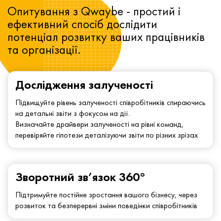
Опитування з Qwaybe - простий і
ефективний спосіб дослідити
потенціал розвитку ваших працівників
та організації.
Дослідження залученості
Підвищуйте рівень залученості співробітників спираючись
на детальні звіти з фокусом на дії.
Визначайте драйвери залученості на рівні команд,
перевіряйте гіпотези деталізуючи звіти по різних зрізах
Зворотний зв’язок 360°
Підтримуйте постійне зростання вашого бізнесу, через
розвиток та безперервні зміни поведінки співробітників