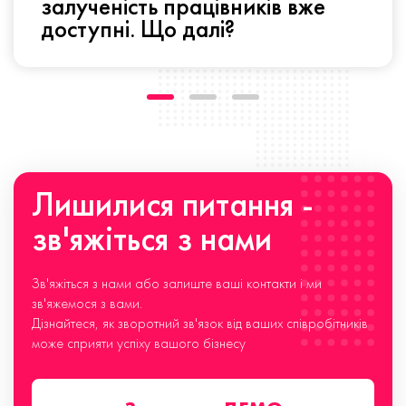
залученість працівників вже
доступні. Що далі?
Лишилися питання -
зв'яжіться з нами
Зв'яжіться з нами або залиште ваші контакти і ми
зв'яжемося з вами.
Дізнайтеся, як зворотний зв'язок від ваших співробітників
може сприяти успіху вашого бізнесу