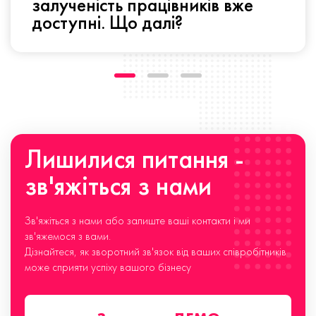
залученість працівників вже
доступні. Що далі?
Лишилися питання -
зв'яжіться з нами
Зв'яжіться з нами або залиште ваші контакти і ми
зв'яжемося з вами.
Дізнайтеся, як зворотний зв'язок від ваших співробітників
може сприяти успіху вашого бізнесу