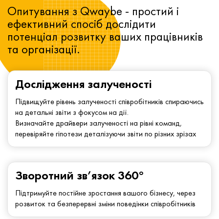
Опитування з Qwaybe - простий і
ефективний спосіб дослідити
потенціал розвитку ваших працівників
та організації.
Дослідження залученості
Підвищуйте рівень залученості співробітників спираючись
на детальні звіти з фокусом на дії.
Визначайте драйвери залученості на рівні команд,
перевіряйте гіпотези деталізуючи звіти по різних зрізах
Зворотний зв’язок 360°
Підтримуйте постійне зростання вашого бізнесу, через
розвиток та безперервні зміни поведінки співробітників