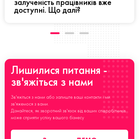
залученість працівників вже
доступні. Що далі?
Лишилися питання -
зв'яжіться з нами
Зв'яжіться з нами або залиште ваші контакти і ми
зв'яжемося з вами.
Дізнайтеся, як зворотний зв'язок від ваших співробітників
може сприяти успіху вашого бізнесу