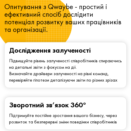
Опитування з Qwaybe - простий і
ефективний спосіб дослідити
потенціал розвитку ваших працівників
та організації.
Дослідження залученості
Підвищуйте рівень залученості співробітників спираючись
на детальні звіти з фокусом на дії.
Визначайте драйвери залученості на рівні команд,
перевіряйте гіпотези деталізуючи звіти по різних зрізах
Зворотний зв’язок 360°
Підтримуйте постійне зростання вашого бізнесу, через
розвиток та безперервні зміни поведінки співробітників