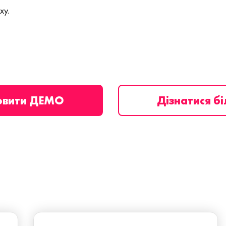
ху.
овити ДЕМО
Дізнатися б