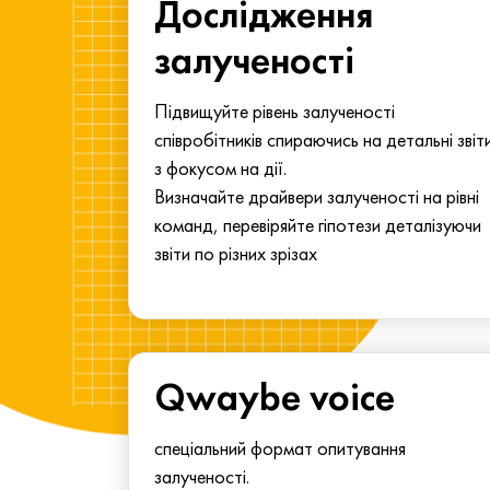
ма для
Дослідження
у
залученості
алу.
Підвищуйте рівень залученості
співробітників спираючись на детальні звіт
з фокусом на дії.
Визначайте драйвери залученості на рівні
команд, перевіряйте гіпотези деталізуючи
звіти по різних зрізах
Qwaybe voice
спеціальний формат опитування
залученості.