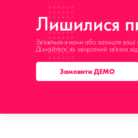
Лишилися пи
Зв'яжіться з нами або залиште ваші 
Дізнайтеся, як зворотний зв'язок ві
Замовити ДЕМО