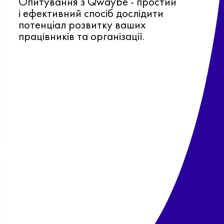
Опитування з Qwaybe - простий
і ефективний спосіб дослідити
потенціал розвитку ваших
працівників та організації.
Ф
о
в