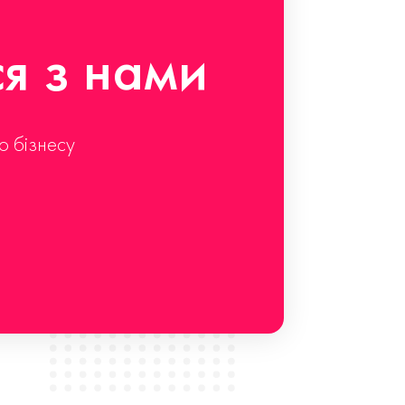
ся з нами
о бізнесу