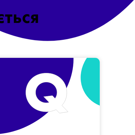
ється