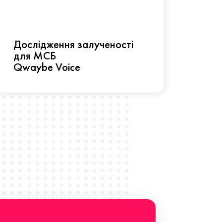
Рез
Дослідження залученості
про 
для МСБ
прац
Qwaybe Voice
Що 