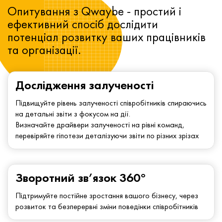
Опитування з Qwaybe - простий і
ефективний спосіб дослідити
потенціал розвитку ваших працівників
та організації.
Дослідження залученості
Підвищуйте рівень залученості співробітників спираючись
на детальні звіти з фокусом на дії.
Визначайте драйвери залученості на рівні команд,
перевіряйте гіпотези деталізуючи звіти по різних зрізах
Зворотний зв’язок 360°
Підтримуйте постійне зростання вашого бізнесу, через
розвиток та безперервні зміни поведінки співробітників