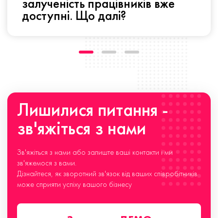
залученість працівників вже
доступні. Що далі?
Лишилися питання -
зв'яжіться з нами
Зв'яжіться з нами або залиште ваші контакти і ми
зв'яжемося з вами.
Дізнайтеся, як зворотний зв'язок від ваших співробітників
може сприяти успіху вашого бізнесу