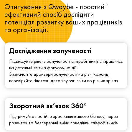
Опитування з Qwaybe - простий і
ефективний спосіб дослідити
потенціал розвитку ваших працівників
та організації.
Дослідження залученості
Підвищуйте рівень залученості співробітників спираючись
на детальні звіти з фокусом на дії.
Визначайте драйвери залученості на рівні команд,
перевіряйте гіпотези деталізуючи звіти по різних зрізах
Зворотний зв’язок 360°
Підтримуйте постійне зростання вашого бізнесу, через
розвиток та безперервні зміни поведінки співробітників