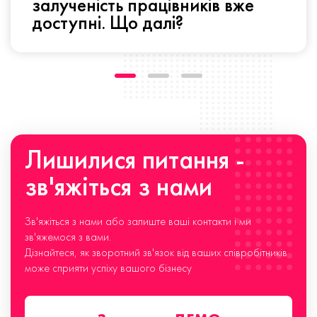
залученість працівників вже
доступні. Що далі?
Лишилися питання -
зв'яжіться з нами
Зв'яжіться з нами або залиште ваші контакти і ми
зв'яжемося з вами.
Дізнайтеся, як зворотний зв'язок від ваших співробітників
може сприяти успіху вашого бізнесу