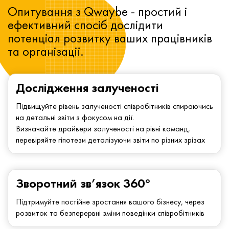
Опитування з Qwaybe - простий і
ефективний спосіб дослідити
потенціал розвитку ваших працівників
та організації.
Дослідження залученості
Підвищуйте рівень залученості співробітників спираючись
на детальні звіти з фокусом на дії.
Визначайте драйвери залученості на рівні команд,
перевіряйте гіпотези деталізуючи звіти по різних зрізах
Зворотний зв’язок 360°
Підтримуйте постійне зростання вашого бізнесу, через
розвиток та безперервні зміни поведінки співробітників