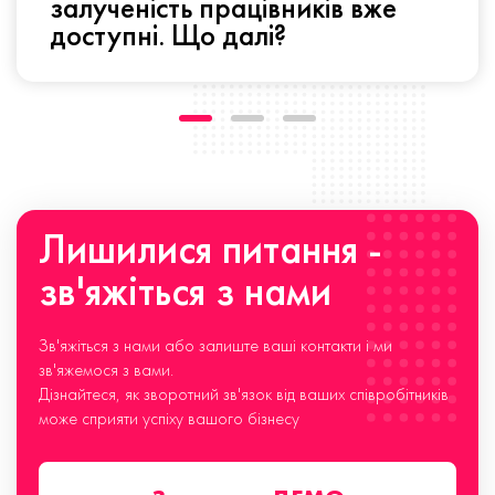
залученість працівників вже
доступні. Що далі?
Лишилися питання -
зв'яжіться з нами
Зв'яжіться з нами або залиште ваші контакти і ми
зв'яжемося з вами.
Дізнайтеся, як зворотний зв'язок від ваших співробітників
може сприяти успіху вашого бізнесу