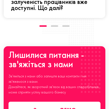
залученість працівників вже
доступні. Що далі?
Лишилися питання -
зв'яжіться з нами
Зв'яжіться з нами або залиште ваші контакти і ми
зв'яжемося з вами.
Дізнайтеся, як зворотний зв'язок від ваших співробітників
може сприяти успіху вашого бізнесу