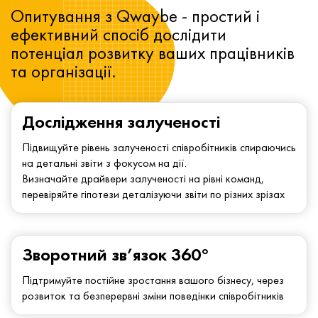
Опитування з Qwaybe - простий і
ефективний спосіб дослідити
потенціал розвитку ваших працівників
та організації.
Дослідження залученості
Підвищуйте рівень залученості співробітників спираючись
на детальні звіти з фокусом на дії.
Визначайте драйвери залученості на рівні команд,
перевіряйте гіпотези деталізуючи звіти по різних зрізах
Зворотний зв’язок 360°
Підтримуйте постійне зростання вашого бізнесу, через
розвиток та безперервні зміни поведінки співробітників