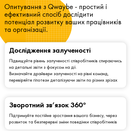
Опитування з Qwaybe - простий і
ефективний спосіб дослідити
потенціал розвитку ваших працівників
та організації.
Дослідження залученості
Підвищуйте рівень залученості співробітників спираючись
на детальні звіти з фокусом на дії.
Визначайте драйвери залученості на рівні команд,
перевіряйте гіпотези деталізуючи звіти по різних зрізах
Зворотний зв’язок 360°
Підтримуйте постійне зростання вашого бізнесу, через
розвиток та безперервні зміни поведінки співробітників