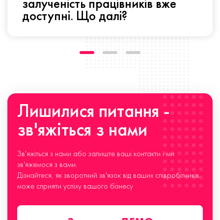
залученість працівників вже
доступні. Що далі?
Лишилися питання -
зв'яжіться з нами
Зв'яжіться з нами або залиште ваші контакти і ми
зв'яжемося з вами.
Дізнайтеся, як зворотний зв'язок від ваших співробітників
може сприяти успіху вашого бізнесу