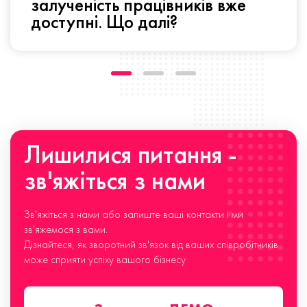
залученість працівників вже
доступні. Що далі?
Лишилися питання -
зв'яжіться з нами
Зв'яжіться з нами або залиште ваші контакти і ми
зв'яжемося з вами.
Дізнайтеся, як зворотний зв'язок від ваших співробітників
може сприяти успіху вашого бізнесу