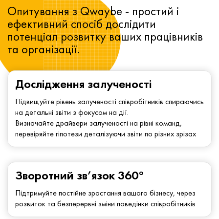
Опитування з Qwaybe - простий і
ефективний спосіб дослідити
потенціал розвитку ваших працівників
та організації.
Дослідження залученості
Підвищуйте рівень залученості співробітників спираючись
на детальні звіти з фокусом на дії.
Визначайте драйвери залученості на рівні команд,
перевіряйте гіпотези деталізуючи звіти по різних зрізах
Зворотний зв’язок 360°
Підтримуйте постійне зростання вашого бізнесу, через
розвиток та безперервні зміни поведінки співробітників