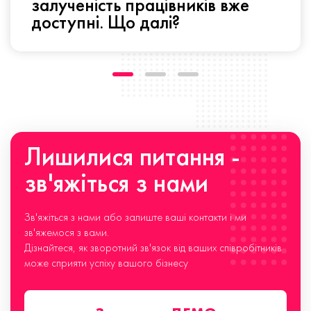
залученість працівників вже
доступні. Що далі?
Лишилися питання -
зв'яжіться з нами
Зв'яжіться з нами або залиште ваші контакти і ми
зв'яжемося з вами.
Дізнайтеся, як зворотний зв'язок від ваших співробітників
може сприяти успіху вашого бізнесу