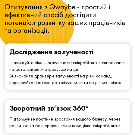
Опитування з Qwaybe - простий і
ефективний спосіб дослідити
потенціал розвитку ваших працівників
та організації.
Дослідження залученості
Підвищуйте рівень залученості співробітників спираючись
на детальні звіти з фокусом на дії.
Визначайте драйвери залученості на рівні команд,
перевіряйте гіпотези деталізуючи звіти по різних зрізах
Зворотний зв’язок 360°
Підтримуйте постійне зростання вашого бізнесу, через
розвиток та безперервні зміни поведінки співробітників