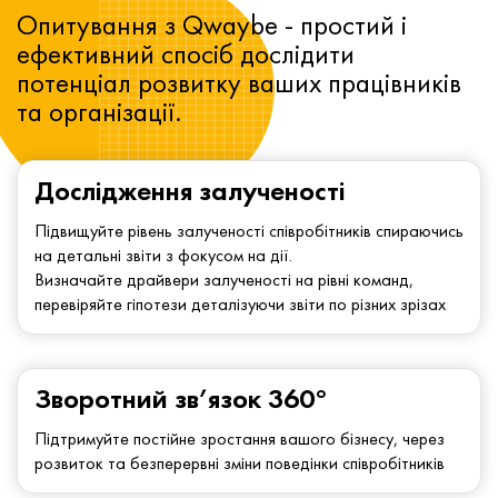
Опитування з Qwaybe - простий і
ефективний спосіб дослідити
потенціал розвитку ваших працівників
та організації.
Дослідження залученості
Підвищуйте рівень залученості співробітників спираючись
на детальні звіти з фокусом на дії.
Визначайте драйвери залученості на рівні команд,
перевіряйте гіпотези деталізуючи звіти по різних зрізах
Зворотний зв’язок 360°
Підтримуйте постійне зростання вашого бізнесу, через
розвиток та безперервні зміни поведінки співробітників