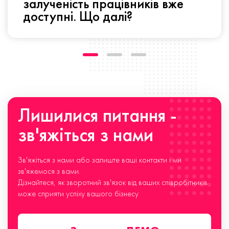
залученість працівників вже
доступні. Що далі?
Лишилися питання -
зв'яжіться з нами
Зв'яжіться з нами або залиште ваші контакти і ми
зв'яжемося з вами.
Дізнайтеся, як зворотний зв'язок від ваших співробітників
може сприяти успіху вашого бізнесу