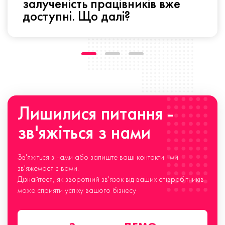
залученість працівників вже
доступні. Що далі?
Лишилися питання -
зв'яжіться з нами
Зв'яжіться з нами або залиште ваші контакти і ми
зв'яжемося з вами.
Дізнайтеся, як зворотний зв'язок від ваших співробітників
може сприяти успіху вашого бізнесу