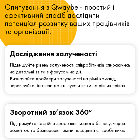
Опитування з Qwaybe - простий і
ефективний спосіб дослідити
потенціал розвитку ваших працівників
та організації.
Дослідження залученості
Підвищуйте рівень залученості співробітників спираючись
на детальні звіти з фокусом на дії.
Визначайте драйвери залученості на рівні команд,
перевіряйте гіпотези деталізуючи звіти по різних зрізах
Зворотний зв’язок 360°
Підтримуйте постійне зростання вашого бізнесу, через
розвиток та безперервні зміни поведінки співробітників