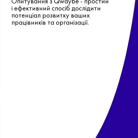
Опитування з Qwaybe - простий
і ефективний спосіб дослідити
потенціал розвитку ваших
працівників та організації.
Ф
о
в