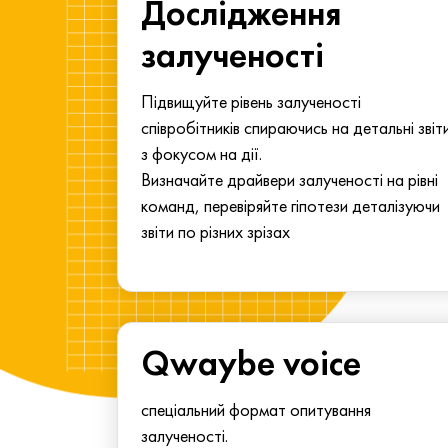
ма для
Дослідження
у
залученості
алу.
Підвищуйте рівень залученості
співробітників спираючись на детальні звіт
з фокусом на дії.
Визначайте драйвери залученості на рівні
команд, перевіряйте гіпотези деталізуючи
звіти по різних зрізах
Qwaybe voice
спеціальний формат опитування
залученості.