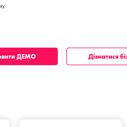
ху.
овити ДЕМО
Дізнатися б