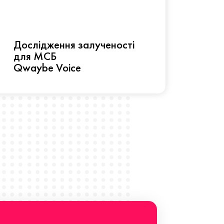
Рез
Дослідження залученості
про 
для МСБ
прац
Qwaybe Voice
Що 