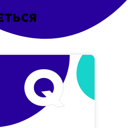
ється