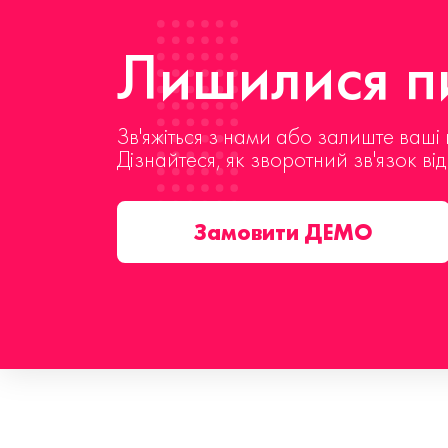
Лишилися пи
Зв'яжіться з нами або залиште ваші 
Дізнайтеся, як зворотний зв'язок ві
Замовити ДЕМО