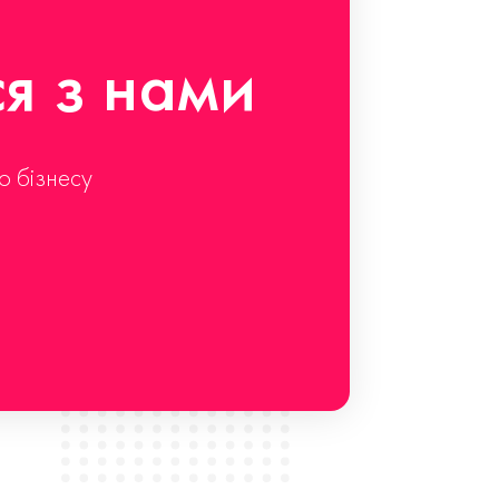
ся з нами
о бізнесу