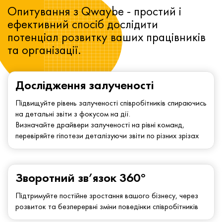
Опитування з Qwaybe - простий і
ефективний спосіб дослідити
потенціал розвитку ваших працівників
та організації.
Дослідження залученості
Підвищуйте рівень залученості співробітників спираючись
на детальні звіти з фокусом на дії.
Визначайте драйвери залученості на рівні команд,
перевіряйте гіпотези деталізуючи звіти по різних зрізах
Зворотний зв’язок 360°
Підтримуйте постійне зростання вашого бізнесу, через
розвиток та безперервні зміни поведінки співробітників