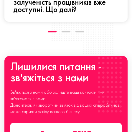
залученість працівників вже
доступні. Що далі?
Лишилися питання -
зв'яжіться з нами
Зв'яжіться з нами або залиште ваші контакти і ми
зв'яжемося з вами.
Дізнайтеся, як зворотний зв'язок від ваших співробітників
може сприяти успіху вашого бізнесу