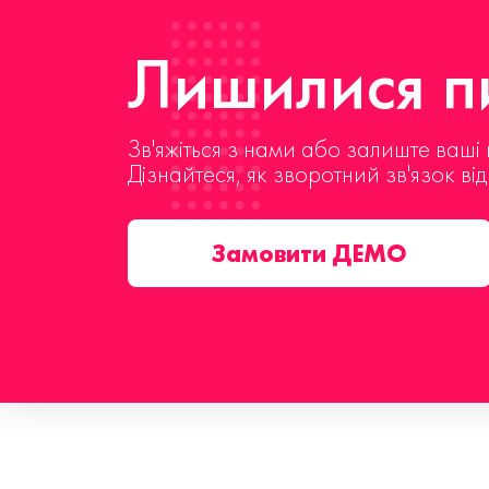
Лишилися пи
Зв'яжіться з нами або залиште ваші 
Дізнайтеся, як зворотний зв'язок ві
Замовити ДЕМО