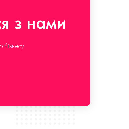
ся з нами
о бізнесу