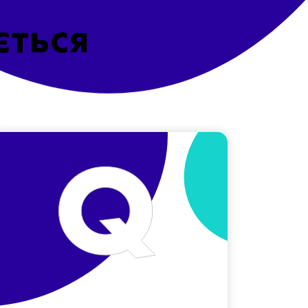
ється