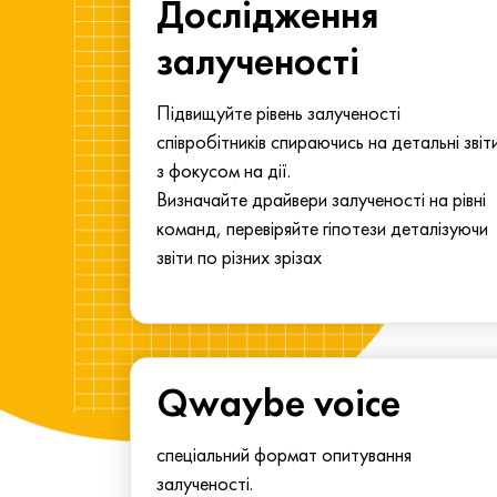
ма для
Дослідження
у
залученості
алу.
Підвищуйте рівень залученості
співробітників спираючись на детальні звіт
з фокусом на дії.
Визначайте драйвери залученості на рівні
команд, перевіряйте гіпотези деталізуючи
звіти по різних зрізах
Qwaybe voice
спеціальний формат опитування
залученості.