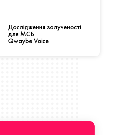
Рез
Дослідження залученості
про 
для МСБ
прац
Qwaybe Voice
Що 