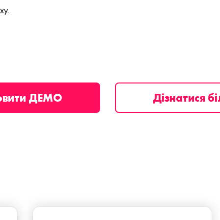
ху.
овити ДЕМО
Дізнатися б