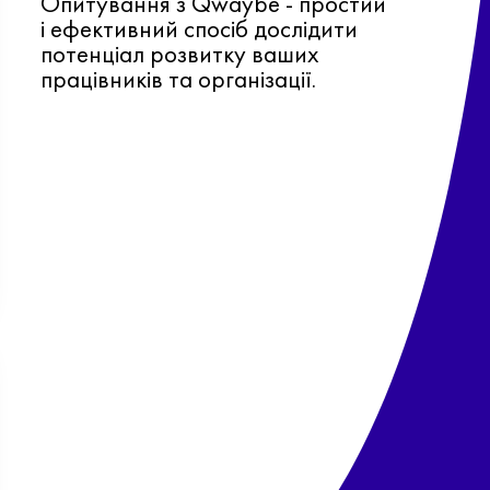
Опитування з Qwaybe - простий
і ефективний спосіб дослідити
потенціал розвитку ваших
працівників та організації.
Ф
о
в