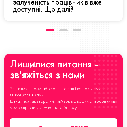
залученість працівників вже
доступні. Що далі?
Лишилися питання -
зв'яжіться з нами
Зв'яжіться з нами або залиште ваші контакти і ми
зв'яжемося з вами.
Дізнайтеся, як зворотний зв'язок від ваших співробітників
може сприяти успіху вашого бізнесу