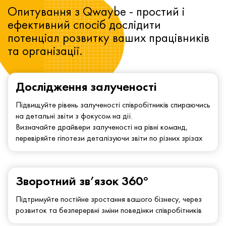
Опитування з Qwaybe - простий і
ефективний спосіб дослідити
потенціал розвитку ваших працівників
та організації.
Дослідження залученості
Підвищуйте рівень залученості співробітників спираючись
на детальні звіти з фокусом на дії.
Визначайте драйвери залученості на рівні команд,
перевіряйте гіпотези деталізуючи звіти по різних зрізах
Зворотний зв’язок 360°
Підтримуйте постійне зростання вашого бізнесу, через
розвиток та безперервні зміни поведінки співробітників