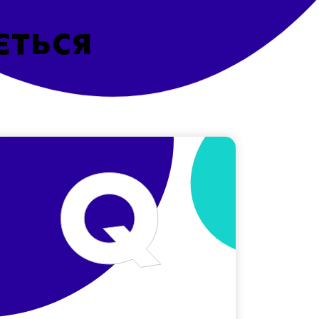
ється