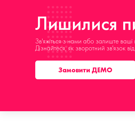
Лишилися пи
Зв'яжіться з нами або залиште ваші 
Дізнайтеся, як зворотний зв'язок ві
Замовити ДЕМО