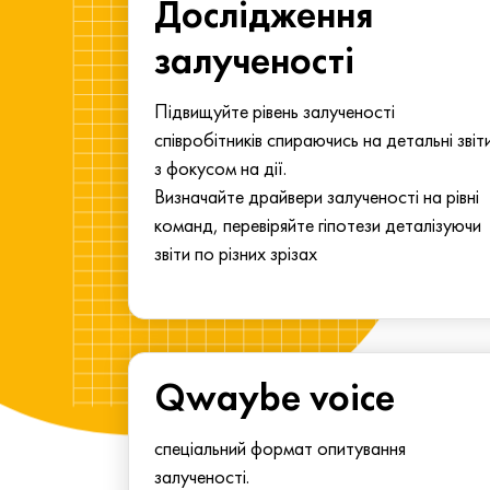
ма для
Дослідження
у
залученості
алу.
Підвищуйте рівень залученості
співробітників спираючись на детальні звіт
з фокусом на дії.
Визначайте драйвери залученості на рівні
команд, перевіряйте гіпотези деталізуючи
звіти по різних зрізах
Qwaybe voice
спеціальний формат опитування
залученості.