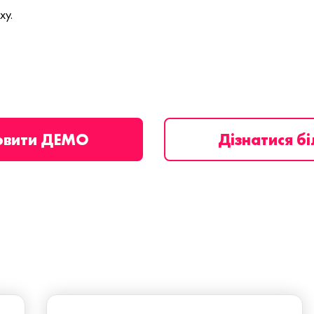
ху.
овити ДЕМО
Дізнатися б