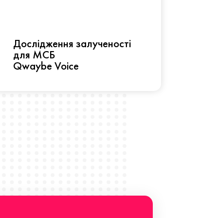
Рез
Дослідження залученості
про 
для МСБ
прац
Qwaybe Voice
Що 