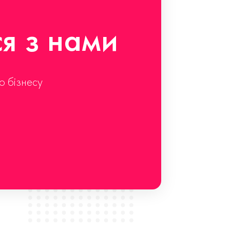
ся з нами
о бізнесу