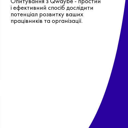
Опитування з Qwaybe - простий
і ефективний спосіб дослідити
потенціал розвитку ваших
працівників та організації.
Ф
о
в