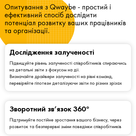
Опитування з Qwaybe - простий і
ефективний спосіб дослідити
потенціал розвитку ваших працівників
та організації.
Дослідження залученості
Підвищуйте рівень залученості співробітників спираючись
на детальні звіти з фокусом на дії.
Визначайте драйвери залученості на рівні команд,
перевіряйте гіпотези деталізуючи звіти по різних зрізах
Зворотний зв’язок 360°
Підтримуйте постійне зростання вашого бізнесу, через
розвиток та безперервні зміни поведінки співробітників