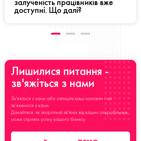
залученість працівників вже
доступні. Що далі?
Лишилися питання -
зв'яжіться з нами
Зв'яжіться з нами або залиште ваші контакти і ми
зв'яжемося з вами.
Дізнайтеся, як зворотний зв'язок від ваших співробітників
може сприяти успіху вашого бізнесу