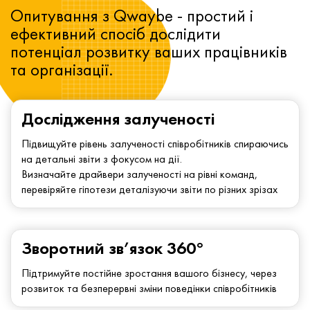
Опитування з Qwaybe - простий і
ефективний спосіб дослідити
потенціал розвитку ваших працівників
та організації.
Дослідження залученості
Підвищуйте рівень залученості співробітників спираючись
на детальні звіти з фокусом на дії.
Визначайте драйвери залученості на рівні команд,
перевіряйте гіпотези деталізуючи звіти по різних зрізах
Зворотний зв’язок 360°
Підтримуйте постійне зростання вашого бізнесу, через
розвиток та безперервні зміни поведінки співробітників