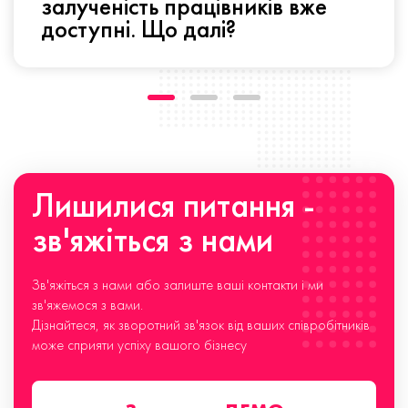
залученість працівників вже
доступні. Що далі?
Лишилися питання -
зв'яжіться з нами
Зв'яжіться з нами або залиште ваші контакти і ми
зв'яжемося з вами.
Дізнайтеся, як зворотний зв'язок від ваших співробітників
може сприяти успіху вашого бізнесу