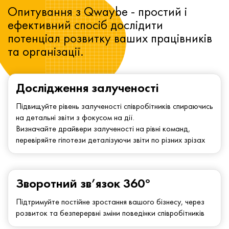
Опитування з Qwaybe - простий і
ефективний спосіб дослідити
потенціал розвитку ваших працівників
та організації.
Дослідження залученості
Підвищуйте рівень залученості співробітників спираючись
на детальні звіти з фокусом на дії.
Визначайте драйвери залученості на рівні команд,
перевіряйте гіпотези деталізуючи звіти по різних зрізах
Зворотний зв’язок 360°
Підтримуйте постійне зростання вашого бізнесу, через
розвиток та безперервні зміни поведінки співробітників