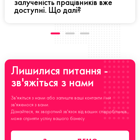
залученість працівників вже
доступні. Що далі?
Лишилися питання -
зв'яжіться з нами
Зв'яжіться з нами або залиште ваші контакти і ми
зв'яжемося з вами.
Дізнайтеся, як зворотний зв'язок від ваших співробітників
може сприяти успіху вашого бізнесу