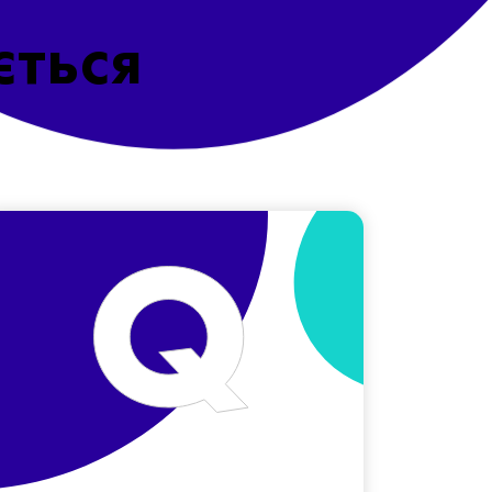
ється