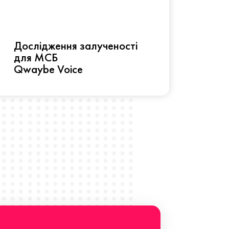
Рез
Дослідження залученості
про 
для МСБ
прац
Qwaybe Voice
Що 