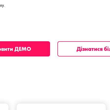
ху.
овити ДЕМО
Дізнатися б