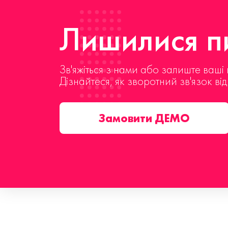
Лишилися пи
Зв'яжіться з нами або залиште ваші 
Дізнайтеся, як зворотний зв'язок ві
Замовити ДЕМО