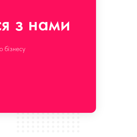
ся з нами
о бізнесу