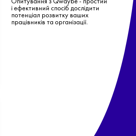
Опитування з Qwaybe - простий
і ефективний спосіб дослідити
потенціал розвитку ваших
працівників та організації.
Ф
о
в