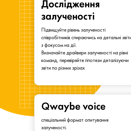
ма для
Дослідження
у
залученості
алу.
Підвищуйте рівень залученості
співробітників спираючись на детальні звіт
з фокусом на дії.
Визначайте драйвери залученості на рівні
команд, перевіряйте гіпотези деталізуючи
звіти по різних зрізах
Qwaybe voice
спеціальний формат опитування
залученості.