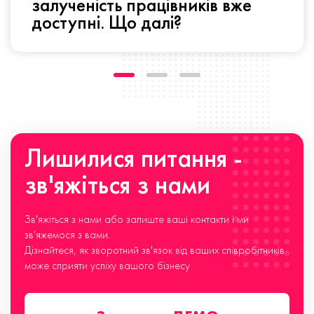
залученість працівників вже
доступні. Що далі?
Лишилися питання -
зв'яжіться з нами
Зв'яжіться з нами або залиште ваші контакти і ми
зв'яжемося з вами.
Дізнайтеся, як зворотний зв'язок від ваших співробітників
може сприяти успіху вашого бізнесу