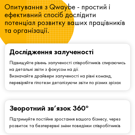
Опитування з Qwaybe - простий і
ефективний спосіб дослідити
потенціал розвитку ваших працівників
та організації.
Дослідження залученості
Підвищуйте рівень залученості співробітників спираючись
на детальні звіти з фокусом на дії.
Визначайте драйвери залученості на рівні команд,
перевіряйте гіпотези деталізуючи звіти по різних зрізах
Зворотний зв’язок 360°
Підтримуйте постійне зростання вашого бізнесу, через
розвиток та безперервні зміни поведінки співробітників