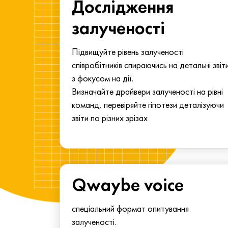
ма для
Дослідження
у
залученості
алу.
Підвищуйте рівень залученості
співробітників спираючись на детальні звіт
з фокусом на дії.
Визначайте драйвери залученості на рівні
команд, перевіряйте гіпотези деталізуючи
звіти по різних зрізах
Qwaybe voice
спеціальний формат опитування
залученості.