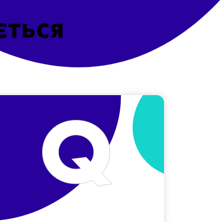
ється