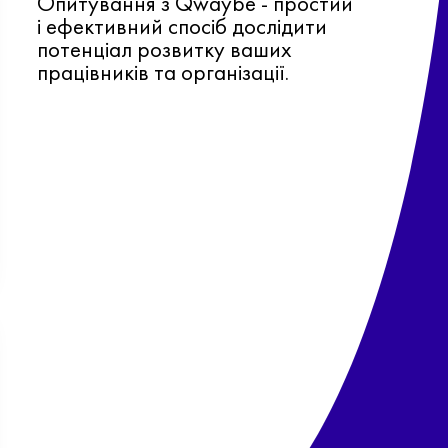
Опитування з Qwaybe - простий
і ефективний спосіб дослідити
потенціал розвитку ваших
працівників та організації.
Ф
о
в