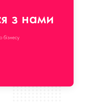
ся з нами
о бізнесу