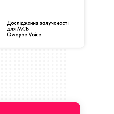
Рез
Дослідження залученості
про 
для МСБ
прац
Qwaybe Voice
Що 