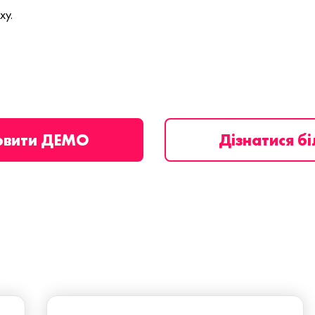
ху.
овити ДЕМО
Дізнатися б