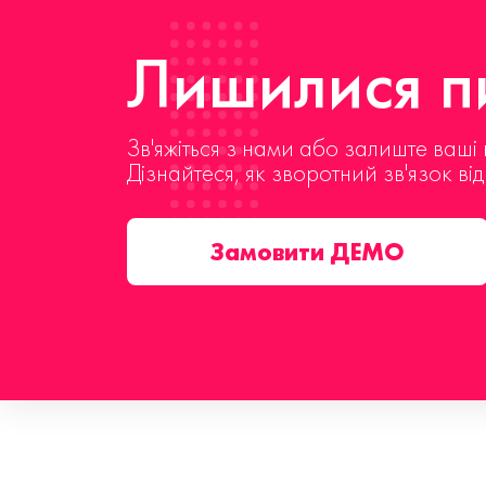
Лишилися пи
Зв'яжіться з нами або залиште ваші 
Дізнайтеся, як зворотний зв'язок ві
Замовити ДЕМО