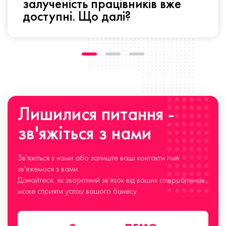
залученість працівників вже
доступні. Що далі?
Лишилися питання -
зв'яжіться з нами
Зв'яжіться з нами або залиште ваші контакти і ми
зв'яжемося з вами.
Дізнайтеся, як зворотний зв'язок від ваших співробітників
може сприяти успіху вашого бізнесу