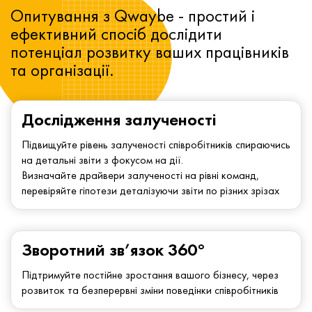
Опитування з Qwaybe - простий і
ефективний спосіб дослідити
потенціал розвитку ваших працівників
та організації.
Дослідження залученості
Підвищуйте рівень залученості співробітників спираючись
на детальні звіти з фокусом на дії.
Визначайте драйвери залученості на рівні команд,
перевіряйте гіпотези деталізуючи звіти по різних зрізах
Зворотний зв’язок 360°
Підтримуйте постійне зростання вашого бізнесу, через
розвиток та безперервні зміни поведінки співробітників